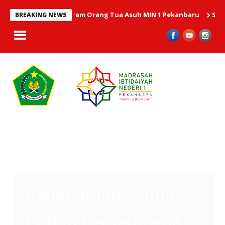
an bantuan Program Orang Tua Asuh MIN 1 Pekanbaru
Selamat da
BREAKING NEWS
Expo, Aksi Nyata