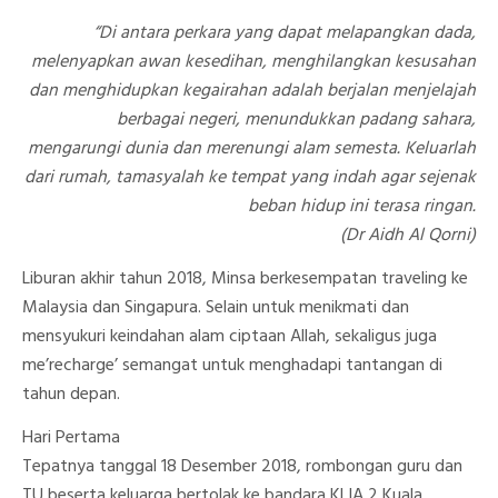
Perjalanan:
Berkunjung
“Di antara perkara yang dapat melapangkan dada,
Ke
Malaysia
melenyapkan awan kesedihan, menghilangkan kesusahan
Dan
dan menghidupkan kegairahan adalah berjalan menjelajah
Singapura
berbagai negeri, menundukkan padang sahara,
mengarungi dunia dan merenungi alam semesta. Keluarlah
dari rumah, tamasyalah ke tempat yang indah agar sejenak
beban hidup ini terasa ringan.
(Dr Aidh Al Qorni)
Liburan akhir tahun 2018, Minsa berkesempatan traveling ke
Malaysia dan Singapura. Selain untuk menikmati dan
mensyukuri keindahan alam ciptaan Allah, sekaligus juga
me’recharge’ semangat untuk menghadapi tantangan di
tahun depan.
Hari Pertama
Tepatnya tanggal 18 Desember 2018, rombongan guru dan
TU beserta keluarga bertolak ke bandara KLIA 2 Kuala