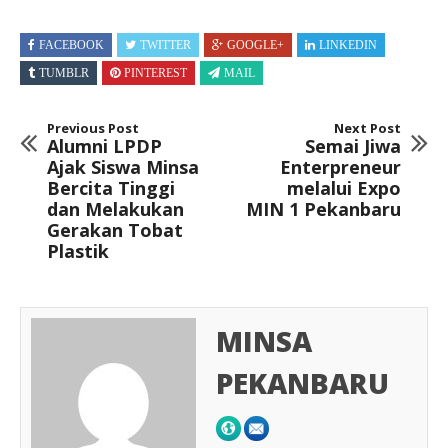
FACEBOOK
TWITTER
GOOGLE+
LINKEDIN
TUMBLR
PINTEREST
MAIL
Previous Post
Next Post
Alumni LPDP
Semai Jiwa
Ajak Siswa Minsa
Enterpreneur
Bercita Tinggi
melalui Expo
dan Melakukan
MIN 1 Pekanbaru
Gerakan Tobat
Plastik
MINSA
PEKANBARU