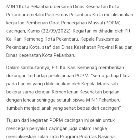
Kota
MIN 1 Kota Pekanbaru bersama Dinas Kesehatan Kota
Pekanbaru
Bersama
Pekanbaru melalui Puskesmas Pekanbaru Kota melaksanakan
Dinkes
kegiatan Pemberian Obat Pencegahan Massal (POPM)
Kota
Pekanbaru
cacingan, Kamis (22/09/2022). Kegiatan ini dihadiri oleh Plt.
Sukseskan
Pelaksanaan
Ka. Kan. Kemenag Kota Pekanbaru, Kepala Puskesmas
POPM
Pekanbaru Kota, staf dari Dinas Kesehatan Provinsi Riau dan
Cacingan
Dinas Kesehatan Kota Pekanbaru.
Dalam sambutannya, Plt. Ka. Kan. Kemenag memberikan
dukungan terhadap pelaksanaan POPM. “Semoga hajat kita
pada hari ini yang dilaksanakan oleh Kepala Madrasah
bekerja sama dengan Kementerian Kesehatan berjalan
dengan lancar sehingga seluruh siswa MIN 1 Pekanbaru
tumbuh menjadi anak yang sehat bebas dari cacingan”.
Tujuan dari kegiatan POPM cacingan ini selain untuk
mencegah penyakit cacingan juga dalam rangka
mensukseskan salah satu Program Prioritas Nasional