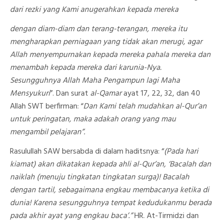
dari rezki yang Kami anugerahkan kepada mereka
dengan diam-diam dan terang-terangan, mereka itu
mengharapkan perniagaan yang tidak akan merugi, agar
Allah menyempurnakan kepada mereka pahala mereka dan
menambah kepada mereka dari karunia-Nya.
Sesungguhnya Allah Maha Pengampun lagi Maha
Mensyukuri
”. Dan surat
al-Qamar
ayat 17, 22, 32, dan 40
Allah SWT berfirman: “
Dan Kami telah mudahkan al-Qur’an
untuk peringatan, maka adakah orang yang mau
mengambil pelajaran”.
Rasulullah SAW bersabda di dalam haditsnya: “
(Pada hari
kiamat) akan dikatakan kepada ahli al-Qur’an, ‘Bacalah dan
naiklah (menuju tingkatan tingkatan surga)! Bacalah
dengan tartil, sebagaimana engkau membacanya ketika di
dunia! Karena sesungguhnya tempat kedudukanmu berada
pada akhir ayat yang engkau baca’.”
HR. At-Tirmidzi dan