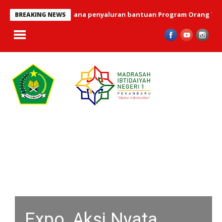
uni 2026 telah terlaksana penyaluran bantuan Program Orang Tua A
BREAKING NEWS
Expo, Aksi Nyata