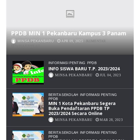
PPDB MIN 1 Pekanbaru Kampus 3 Panam
MINSA PEKANBARU
APR 09, 2025
KOMENTAR
PADA
DINONAKTIFKAN
PPDB
MIN
1
INFORMASI PENTING
PPDB
PEKANBARU
INFO SISWA BARU T.P. 2023/2024
KAMPUS
MINSA PEKANBARU
JUL 04, 2023
3
PANAM
BERITA SEKOLAH
INFORMASI PENTING
PPDB
MIN 1 Kota Pekanbaru Segera
Buka Pendaftaran PPDB TP
2023/2024 Secara Online
MINSA PEKANBARU
MAR 28, 2023
BERITA SEKOLAH
INFORMASI PENTING
PPDB