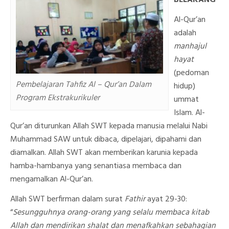
BELAKANG
Al-Qur’an
adalah
manhajul
hayat
(pedoman
Pembelajaran Tahfiz Al – Qur’an Dalam
hidup)
Program Ekstrakurikuler
ummat
Islam. Al-
Qur’an diturunkan Allah SWT kepada manusia melalui Nabi
Muhammad SAW untuk dibaca, dipelajari, dipahami dan
diamalkan. Allah SWT akan memberikan karunia kepada
hamba-hambanya yang senantiasa membaca dan
mengamalkan Al-Qur’an.
Allah SWT berfirman dalam surat
Fathir
ayat 29-30:
“
Sesungguhnya orang-orang yang selalu membaca kitab
Allah dan mendirikan shalat dan menafkahkan sebahagian