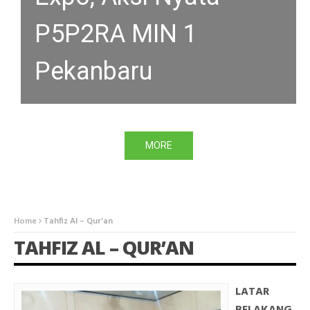
P5P2RA MIN 1
Pekanbaru
MORE
Home
Tahfiz Al – Qur’an
TAHFIZ AL – QUR’AN
LATAR