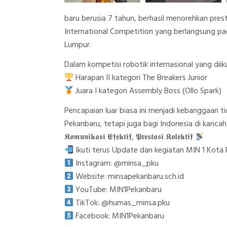
baru berusia 7 tahun, berhasil menorehkan pre
International Competition yang berlangsung pa
Lumpur.
Dalam kompetisi robotik internasional yang diiku
Harapan II kategori The Breakers Junior
Juara I kategori Assembly Boss (Ollo Spark)
Pencapaian luar biasa ini menjadi kebanggaan t
Pekanbaru, tetapi juga bagi Indonesia di kancah
𝕶𝖔𝖒𝖚𝖓𝖎𝖐𝖆𝖘𝖎 𝕰𝖋𝖊𝖐𝖙𝖎𝖋, 𝕻𝖗𝖊𝖘𝖙𝖆𝖘𝖎 𝕶𝖔𝖑𝖊𝖐𝖙𝖎𝖋
Ikuti terus Update dan kegiatan MIN 1 Kota 
Instagram: @minsa_pku
Website: minsapekanbaru.sch.id
YouTube: MIN1Pekanbaru
TikTok: @humas_minsa.pku
Facebook: MIN1Pekanbaru