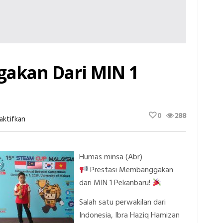
akan Dari MIN 1
0
288
Pada
aktifkan
Prestasi
Membanggakan
Dari
MIN
Humas minsa (Abr)
1
Pekanbaru
Prestasi Membanggakan
dari MIN 1 Pekanbaru!
Salah satu perwakilan dari
Indonesia, Ibra Haziq Hamizan