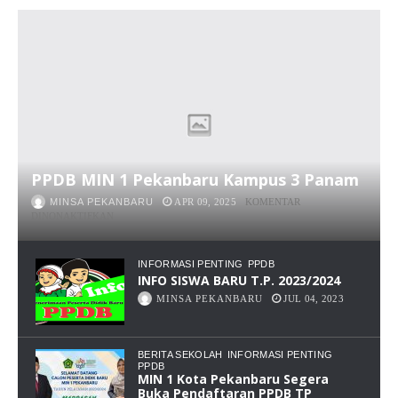
PPDB MIN 1 Pekanbaru Kampus 3 Panam
MINSA PEKANBARU
APR 09, 2025
KOMENTAR
PADA
DINONAKTIFKAN
PPDB
MIN
1
INFORMASI PENTING
PPDB
PEKANBARU
INFO SISWA BARU T.P. 2023/2024
KAMPUS
MINSA PEKANBARU
JUL 04, 2023
3
PANAM
BERITA SEKOLAH
INFORMASI PENTING
PPDB
MIN 1 Kota Pekanbaru Segera
Buka Pendaftaran PPDB TP