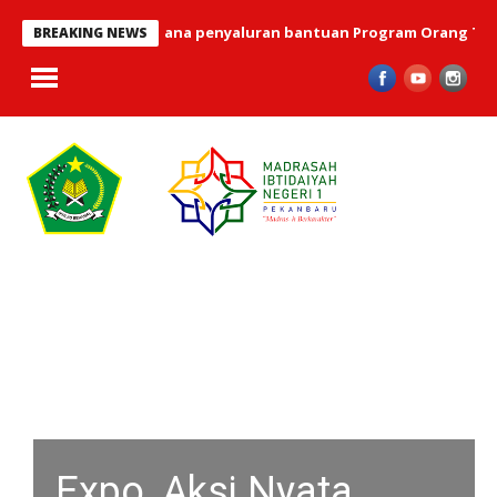
uni 2026 telah terlaksana penyaluran bantuan Program Orang Tua 
BREAKING NEWS
Expo, Aksi Nyata