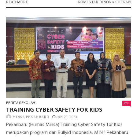
PA
READ MORE
KOMENTAR DINONAKTIFKAN
UJ
TAS
KE
6
MI
1
PE
0
BERITA SEKOLAH
TRAINING CYBER SAFETY FOR KIDS
MINSA PEKANBARU
JAN 29, 2024
Pekanbaru (Humas Minsa) Training Cyber Safety for Kids
merupakan program dari Bullyid Indonesia, MIN 1 Pekanbaru