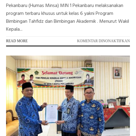
Pekanbaru (Humas Minsa) MIN 1 Pekanbaru melaksanakan
program terbaru khusus untuk kelas 6 yakni Program
Bimbingan Tahfidz dan Bimbingan Akademik . Menurut Wakil
Kepala...
PA
READ MORE
KOMENTAR DINONAKTIFKAN
PR
BI
TA
DA
AK
KH
SI
KE
6