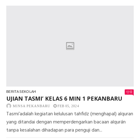
TA
QU
KE
6
MI
1
PE
0
BERITA SEKOLAH
UJIAN TASMI’ KELAS 6 MIN 1 PEKANBARU
MINSA PEKANBARU
FEB 05, 2024
Tasmi’adalah kegiatan kelulusan tahfidz (menghapal) alquran
yang ditandai dengan memperdengarkan bacaan alqurán
tanpa kesalahan dihadapan para penguji dan...