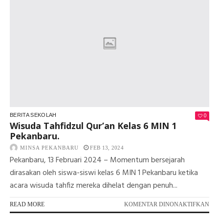
ME
PE
LK
KW
PE
KO
0
BERITA SEKOLAH
Wisuda Tahfidzul Qur’an Kelas 6 MIN 1
Pekanbaru.
MINSA PEKANBARU
FEB 13, 2024
Pekanbaru, 13 Februari 2024 – Momentum bersejarah
dirasakan oleh siswa-siswi kelas 6 MIN 1 Pekanbaru ketika
acara wisuda tahfiz mereka dihelat dengan penuh...
PA
READ MORE
KOMENTAR DINONAKTIFKAN
WI