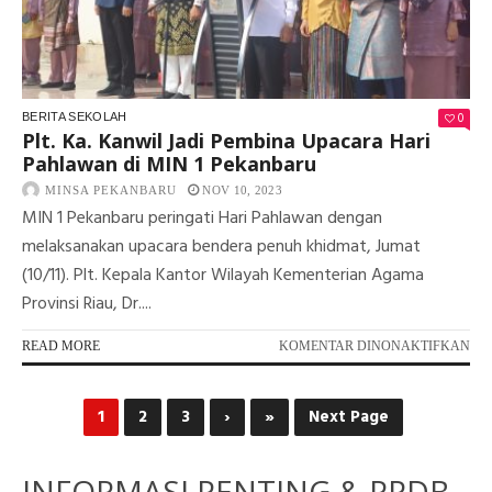
1
PE
0
BERITA SEKOLAH
Plt. Ka. Kanwil Jadi Pembina Upacara Hari
Pahlawan di MIN 1 Pekanbaru
MINSA PEKANBARU
NOV 10, 2023
MIN 1 Pekanbaru peringati Hari Pahlawan dengan
melaksanakan upacara bendera penuh khidmat, Jumat
(10/11). Plt. Kepala Kantor Wilayah Kementerian Agama
Provinsi Riau, Dr....
PA
READ MORE
KOMENTAR DINONAKTIFKAN
PLT
KA.
KA
1
2
3
›
»
Next Page
JAD
PE
UP
INFORMASI PENTING & PPDB
HA