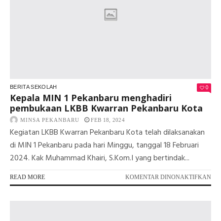
TI
KO
PE
YA
56
TA
202
0
BERITA SEKOLAH
Kepala MIN 1 Pekanbaru menghadiri
pembukaan LKBB Kwarran Pekanbaru Kota
MINSA PEKANBARU
FEB 18, 2024
Kegiatan LKBB Kwarran Pekanbaru Kota telah dilaksanakan
di MIN 1 Pekanbaru pada hari Minggu, tanggal 18 Februari
2024. Kak Muhammad Khairi, S.Kom.I yang bertindak...
PA
READ MORE
KOMENTAR DINONAKTIFKAN
KE
MI
1
PE