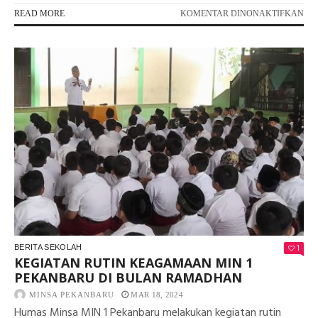
PA
READ MORE
KOMENTAR DINONAKTIFKAN
EXP
AK
NY
P5P
MI
1
PE
1
BERITA SEKOLAH
KEGIATAN RUTIN KEAGAMAAN MIN 1
PEKANBARU DI BULAN RAMADHAN
MINSA PEKANBARU
MAR 18, 2024
Humas Minsa MIN 1 Pekanbaru melakukan kegiatan rutin