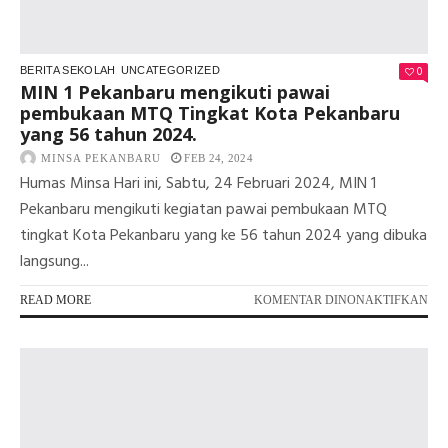
SE-
PR
RI
0
BERITA SEKOLAH
UNCATEGORIZED
MIN 1 Pekanbaru mengikuti pawai
pembukaan MTQ Tingkat Kota Pekanbaru
yang 56 tahun 2024.
MINSA PEKANBARU
FEB 24, 2024
Humas Minsa Hari ini, Sabtu, 24 Februari 2024, MIN 1
Pekanbaru mengikuti kegiatan pawai pembukaan MTQ
tingkat Kota Pekanbaru yang ke 56 tahun 2024 yang dibuka
langsung...
PA
READ MORE
KOMENTAR DINONAKTIFKAN
MI
1
PE
ME
PA
PE
MT