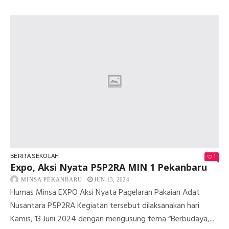
1
JUT
PO
BE
DE
HA
BU
202
MI
1
PE
1
BERITA SEKOLAH
Expo, Aksi Nyata P5P2RA MIN 1 Pekanbaru
MINSA PEKANBARU
JUN 13, 2024
Humas Minsa EXPO Aksi Nyata Pagelaran Pakaian Adat
Nusantara P5P2RA Kegiatan tersebut dilaksanakan hari
Kamis, 13 Juni 2024 dengan mengusung tema “Berbudaya,...