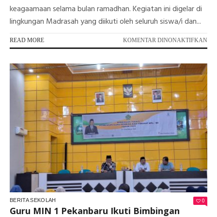
keagaamaan selama bulan ramadhan. Kegiatan ini digelar di
lingkungan Madrasah yang diikuti oleh seluruh siswa/i dan...
PA
READ MORE
KOMENTAR DINONAKTIFKAN
KE
RU
KE
MI
1
PE
DI
BU
RA
0
BERITA SEKOLAH
Guru MIN 1 Pekanbaru Ikuti Bimbingan