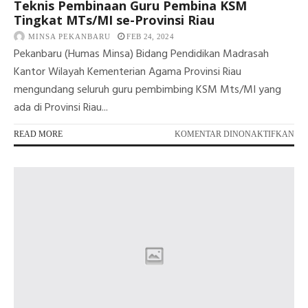
Teknis Pembinaan Guru Pembina KSM
Tingkat MTs/MI se-Provinsi Riau
MINSA PEKANBARU
FEB 24, 2024
Pekanbaru (Humas Minsa) Bidang Pendidikan Madrasah
Kantor Wilayah Kementerian Agama Provinsi Riau
mengundang seluruh guru pembimbing KSM Mts/MI yang
ada di Provinsi Riau...
PA
READ MORE
KOMENTAR DINONAKTIFKAN
GU
MI
1
PE
IKU
BI
TE
PE
GU
PE
KS
TI
MT