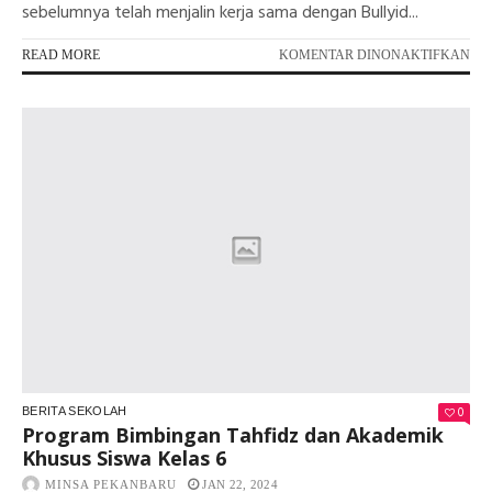
sebelumnya telah menjalin kerja sama dengan Bullyid...
PA
READ MORE
KOMENTAR DINONAKTIFKAN
TR
CY
SA
FO
KI
0
BERITA SEKOLAH
Program Bimbingan Tahfidz dan Akademik
Khusus Siswa Kelas 6
MINSA PEKANBARU
JAN 22, 2024