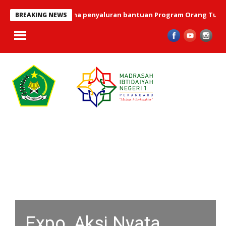
 2026 telah terlaksana penyaluran bantuan Program Orang Tua Asu
BREAKING NEWS
Expo, Aksi Nyata