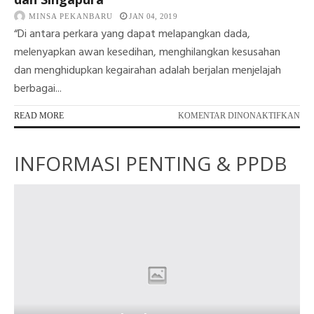
MINSA PEKANBARU
JAN 04, 2019
“Di antara perkara yang dapat melapangkan dada,
melenyapkan awan kesedihan, menghilangkan kesusahan
dan menghidupkan kegairahan adalah berjalan menjelajah
berbagai...
PA
READ MORE
KOMENTAR DINONAKTIFKAN
CA
PE
INFORMASI PENTING & PPDB
BE
KE
MA
DA
SI