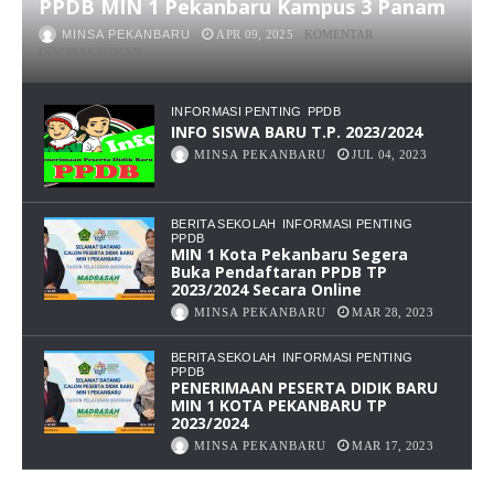
PPDB MIN 1 Pekanbaru Kampus 3 Panam
MINSA PEKANBARU
APR 09, 2025
KOMENTAR
PADA
DINONAKTIFKAN
PPDB
MIN
1
INFORMASI PENTING
PPDB
PEKANBARU
INFO SISWA BARU T.P. 2023/2024
KAMPUS
MINSA PEKANBARU
JUL 04, 2023
3
PANAM
BERITA SEKOLAH
INFORMASI PENTING
PPDB
MIN 1 Kota Pekanbaru Segera
Buka Pendaftaran PPDB TP
2023/2024 Secara Online
MINSA PEKANBARU
MAR 28, 2023
BERITA SEKOLAH
INFORMASI PENTING
PPDB
PENERIMAAN PESERTA DIDIK BARU
MIN 1 KOTA PEKANBARU TP
2023/2024
MINSA PEKANBARU
MAR 17, 2023