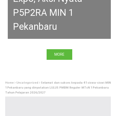
P5P2RA MIN 1
PEKANBARU DI BULAN
Pekanbaru
RAMADHAN
MORE
MORE
Home
Uncategorized
Selamat dan sukses kepada 41 siswa-siswi MIN
1 Pekanbaru yang dinyatakan LULUS PMBM Reguler MTsN 1 Pekanbaru
Tahun Pelajaran 2026/2027