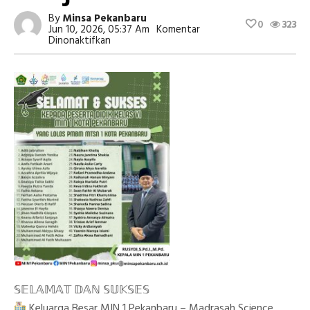
By
Minsa Pekanbaru
0
323
Jun 10, 2026, 05:37 Am
Komentar
Pada
Dinonaktifkan
Selamat
Dan
Sukses
Kepada
41
Siswa-
Siswi
MIN
1
Pekanbaru
Yang
Dinyatakan
LULUS
PMBM
Reguler
MTsN
1
Pekanbaru
Tahun
Pelajaran
2026/2027
𝕊𝔼𝕃𝔸𝕄𝔸𝕋 𝔻𝔸ℕ 𝕊𝕌𝕂𝕊𝔼𝕊
Keluarga Besar MIN 1 Pekanbaru – Madrasah Science