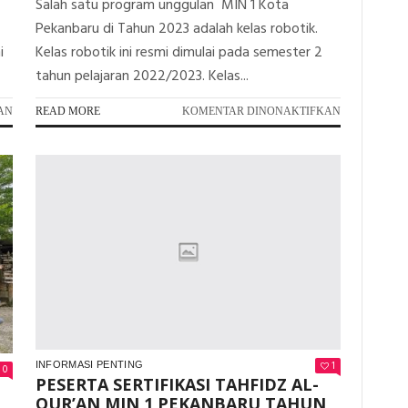
Salah satu program unggulan MIN 1 Kota
Pekanbaru di Tahun 2023 adalah kelas robotik.
i
Kelas robotik ini resmi dimulai pada semester 2
tahun pelajaran 2022/2023. Kelas...
PADA
PADA
AN
READ MORE
KOMENTAR DINONAKTIFKAN
MIN
KELAS
1
ROBOTIK
KOTA
MIN
PEKANBARU
1
GELAR
KOTA
PENYULUHAN
PEKANBARU
KESEHATAN
SEBAGAI
“PENTINGNYA
AJANG
PENERAPAN
PENINGKAT
PHBS
KREATIFITA
UNTUK
SISWA
CEGAH
BIDANG
DIARE”
TEKNOLOGI
1
INFORMASI PENTING
0
PESERTA SERTIFIKASI TAHFIDZ AL-
QUR’AN MIN 1 PEKANBARU TAHUN