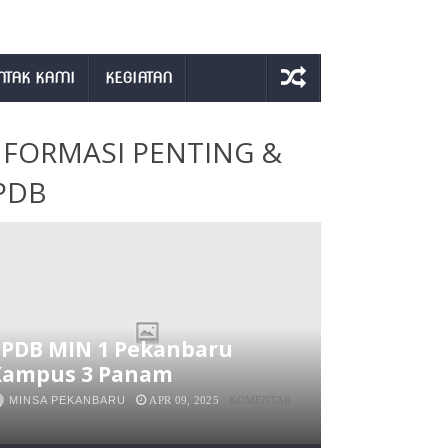
NTAK KAMI
KEGIATAN
NFORMASI PENTING &
PDB
PPDB MIN 1 Pekanbaru
Kampus 3 Panam
MINSA PEKANBARU
APR 09, 2025
KOMENTAR
PADA
INONAKTIFKAN
PPDB
MIN