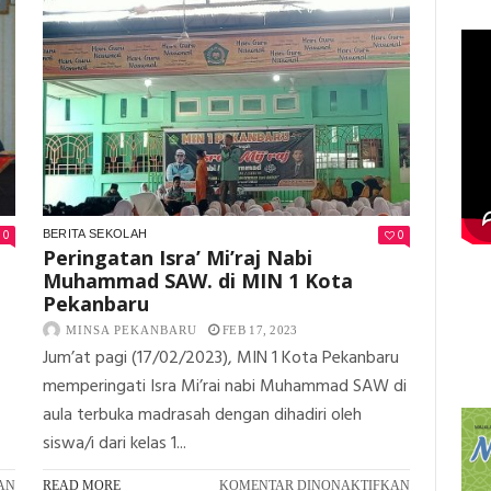
DAN
1
GURU
KOTA
DARI
PEKANBARU
THAILAND
BERHASIL
LAWATAN
MERAIH
KE
MEDALI
MIN
EMAS
1
PADA
KOTA
KEJUARAAN
PEKANBARU
PENCAK
SILAT
0
0
BERITA SEKOLAH
Peringatan Isra’ Mi’raj Nabi
Muhammad SAW. di MIN 1 Kota
Pekanbaru
MINSA PEKANBARU
FEB 17, 2023
Jum’at pagi (17/02/2023), MIN 1 Kota Pekanbaru
memperingati Isra Mi’rai nabi Muhammad SAW di
aula terbuka madrasah dengan dihadiri oleh
siswa/i dari kelas 1...
PADA
PADA
AN
READ MORE
KOMENTAR DINONAKTIFKAN