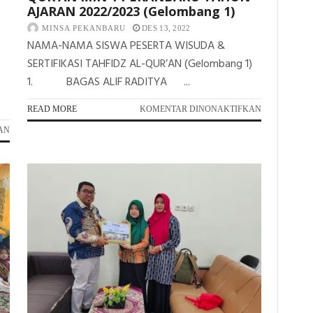
AJARAN 2022/2023 (Gelombang 1)
MINSA PEKANBARU
DES 13, 2022
NAMA-NAMA SISWA PESERTA WISUDA &
SERTIFIKASI TAHFIDZ AL-QUR’AN (Gelombang 1)
1. BAGAS ALIF RADITYA ...
PADA
READ MORE
KOMENTAR DINONAKTIFKAN
PESERTA
PADA
AN
SERTIFIKASI
PERDANA
TAHFIDZ
!
AL-
OUTING
QUR’AN
CLASS
MIN
KAMPUS
1
2
PEKANBARU
MIN
TAHUN
1
AJARAN
KOTA
2022/2023
PEKANBARU
(GELOMBAN
KE
1)
AGROWISATA
TENAYAN