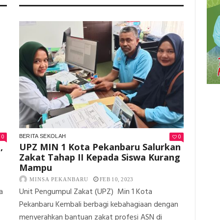
MIN
PERINGATA
1
ISRA’
KOTA
MI’RAJ
PEKANBARU
NABI
TAJA
MUHAMMA
WORKSHOP
SAW.
IMPLEMENTASI
DI
KURIKULUM
MIN
MERDEKA
1
KOTA
PEKANBARU
0
0
BERITA SEKOLAH
,
UPZ MIN 1 Kota Pekanbaru Salurkan
Zakat Tahap II Kepada Siswa Kurang
Mampu
MINSA PEKANBARU
FEB 10, 2023
a
Unit Pengumpul Zakat (UPZ) Min 1 Kota
Pekanbaru Kembali berbagi kebahagiaan dengan
menyerahkan bantuan zakat profesi ASN di