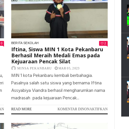
0
2
BERITA SEKOLAH
Iftina, Siswa MIN 1 Kota Pekanbaru
Berhasil Meraih Medali Emas pada
Kejuaraan Pencak Silat
MINSA PEKANBARU
MAR 05, 2023
u,
MIN 1 kota Pekanbaru kembali berbahagia.
ri
Pasalnya salah satu siswa yang bernama Iftina
an
Assyabiya Viandra berhasil mengharumkan nama
madrasah pada kejuaraan Pencak...
PADA
PADA
AN
READ MORE
KOMENTAR DINONAKTIFKAN
30
IFTINA,
KEPALA
SISWA
SEKOLAH
MIN