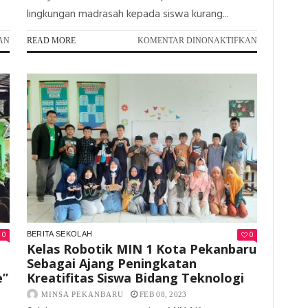
lingkungan madrasah kepada siswa kurang...
PADA
PADA
AN
READ MORE
KOMENTAR DINONAKTIFKAN
OUTING
UPZ
CLASS
MIN
MIN
1
1
KOTA
KOTA
PEKANBARU
PEKANBARU,
SALURKAN
SAJIKAN
ZAKAT
SUASANA
TAHAP
BELAJAR
II
YANG
KEPADA
BERBEDA
SISWA
KURANG
MAMPU
0
0
BERITA SEKOLAH
Kelas Robotik MIN 1 Kota Pekanbaru
Sebagai Ajang Peningkatan
e”
Kreatifitas Siswa Bidang Teknologi
MINSA PEKANBARU
FEB 08, 2023