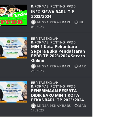
1
INFORMASI PENTING
PPDB
PEKANBARU
INFO SISWA BARU T.P.
KAMPUS
2023/2024
3
MINSA PEKANBARU
JUL
PANAM
04, 2023
BERITA SEKOLAH
INFORMASI PENTING
PPDB
MIN 1 Kota Pekanbaru
Segera Buka Pendaftaran
PPDB TP 2023/2024 Secara
Online
MINSA PEKANBARU
MAR
28, 2023
BERITA SEKOLAH
INFORMASI PENTING
PPDB
PENERIMAAN PESERTA
DIDIK BARU MIN 1 KOTA
PEKANBARU TP 2023/2024
MINSA PEKANBARU
MAR
17, 2023