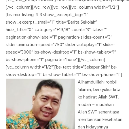
[vc_raw_html]JTNDbWFycXVlZSUzRSUyMCUwQSUzQ2ElMjBo
[/vc_column][/vc_row][vc_row][vc_column width=”1/2″]
[bs-mix-listing-4-3 show_excerpt_big=”1″
show_excerpt_small=”1″ title=”Berita Sekolah”
hide_title=”0″ category=”+19,18″ count=”3″ tabs=””
pagination-show-label=”1″ pagination-slides-count=”3″
slider-animation-speed=”750″ slider-autoplay=”1″ slider-
speed=”3000″ bs-show-desktop=”1″ bs-show-tablet=”1″
bs-show-phone=”1″ paginate=”none”][/vc_column]
[vc_column width=”1/2″][bs-text title=”Sekapur Sirih” bs-
show-desktop=”1″ bs-show-tablet=”1″ bs-show-phone=”1″]
Allhamdulillahi robbil
‘alamin, bersyukur kita
ke hadirat Allah SWT,
mudah – mudahan
Allah SWT senantiasa
memberikan kesehatan
dan hidayahnya