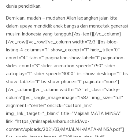
dunia pendidikan.
Demikian, mudah – mudahan Allah lapangkan jalan kita
dalam upaya mendidik anak bangsa dan mencetak generasi
muslim Indonesia yang tangguh.[/bs-text][/vc_column]
[/vc_row][vc_row][vc_column width=”2/3″][bs-blog-
listing-4 columns=”1″ show_excerpt=”1″ hide_title=”0″
count=”4″ tabs=”” pagination-show-label=”1″ pagination-
slides-count=”3″ slider-animation-speed=”750″ slider-
autoplay=”1″ slider-speed=”3000″ bs-show-desktop=”1″ bs-
show-tablet=”1″ bs-show-phone=”1″ paginate=”none”]
[/vc_column][vc_column width=”1/3″ el_class=”sticky-
column”][vc_single_image image=”1582″ img_size=”full”
alignment=”center” onclick=”custom_link”
img_link_target=”_blank” title=”Majalah MATA MINSA”
link=”https://minsapekanbaru.sch.id/wp-
content/uploads/2021/03/MAJALAH-MATA-MINSA.pdf”]