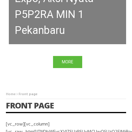
P5P2RA MIN 1
PEKANBARU DI BULAN
Pekanbaru
RAMADHAN
MORE
MORE
Home
Front page
FRONT PAGE
[vc_row][vc_column]