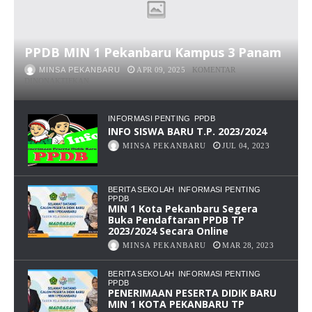
PPDB MIN 1 Pekanbaru Kampus 3 Panam
MINSA PEKANBARU
APR 09, 2025
KOMENTAR
PADA
DINONAKTIFKAN
PPDB
MIN
1
INFORMASI PENTING
PPDB
PEKANBARU
INFO SISWA BARU T.P. 2023/2024
KAMPUS
MINSA PEKANBARU
JUL 04, 2023
3
PANAM
BERITA SEKOLAH
INFORMASI PENTING
PPDB
MIN 1 Kota Pekanbaru Segera
Buka Pendaftaran PPDB TP
2023/2024 Secara Online
MINSA PEKANBARU
MAR 28, 2023
BERITA SEKOLAH
INFORMASI PENTING
PPDB
PENERIMAAN PESERTA DIDIK BARU
MIN 1 KOTA PEKANBARU TP