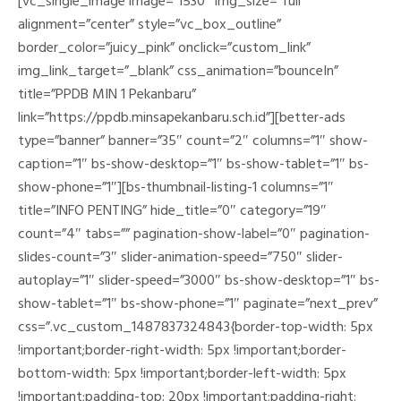
[vc_single_image image=”1530″ img_size=”full”
alignment=”center” style=”vc_box_outline”
border_color=”juicy_pink” onclick=”custom_link”
img_link_target=”_blank” css_animation=”bounceIn”
title=”PPDB MIN 1 Pekanbaru”
link=”https://ppdb.minsapekanbaru.sch.id”][better-ads
type=”banner” banner=”35″ count=”2″ columns=”1″ show-
caption=”1″ bs-show-desktop=”1″ bs-show-tablet=”1″ bs-
show-phone=”1″][bs-thumbnail-listing-1 columns=”1″
title=”INFO PENTING” hide_title=”0″ category=”19″
count=”4″ tabs=”” pagination-show-label=”0″ pagination-
slides-count=”3″ slider-animation-speed=”750″ slider-
autoplay=”1″ slider-speed=”3000″ bs-show-desktop=”1″ bs-
show-tablet=”1″ bs-show-phone=”1″ paginate=”next_prev”
css=”.vc_custom_1487837324843{border-top-width: 5px
!important;border-right-width: 5px !important;border-
bottom-width: 5px !important;border-left-width: 5px
!important;padding-top: 20px !important;padding-right: