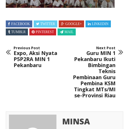
FACEBOOK
TWITTER
GOOGLE+
LINKEDIN
TUMBLR
PINTEREST
MAIL
Previous Post
Next Post
Expo, Aksi Nyata
Guru MIN 1
P5P2RA MIN 1
Pekanbaru Ikuti
Pekanbaru
Bimbingan
Teknis
Pembinaan Guru
Pembina KSM
Tingkat MTs/MI
se-Provinsi Riau
MINSA