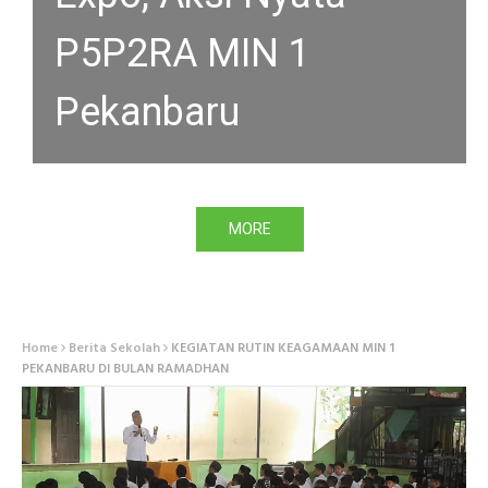
P5P2RA MIN 1
PEKANBARU DI BULAN
Pekanbaru
RAMADHAN
MORE
MORE
Home
Berita Sekolah
KEGIATAN RUTIN KEAGAMAAN MIN 1
PEKANBARU DI BULAN RAMADHAN