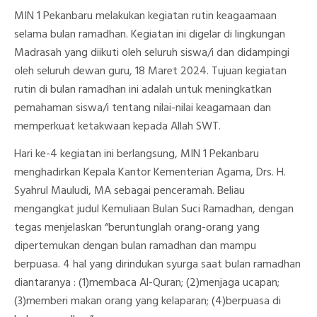
1
PEKANBARU
MIN 1 Pekanbaru melakukan kegiatan rutin keagaamaan
DI
selama bulan ramadhan. Kegiatan ini digelar di lingkungan
BULAN
RAMADHAN
Madrasah yang diikuti oleh seluruh siswa/i dan didampingi
oleh seluruh dewan guru, 18 Maret 2024. Tujuan kegiatan
rutin di bulan ramadhan ini adalah untuk meningkatkan
pemahaman siswa/i tentang nilai-nilai keagamaan dan
memperkuat ketakwaan kepada Allah SWT.
Hari ke-4 kegiatan ini berlangsung, MIN 1 Pekanbaru
menghadirkan Kepala Kantor Kementerian Agama, Drs. H.
Syahrul Mauludi, MA sebagai penceramah. Beliau
mengangkat judul Kemuliaan Bulan Suci Ramadhan, dengan
tegas menjelaskan “beruntunglah orang-orang yang
dipertemukan dengan bulan ramadhan dan mampu
berpuasa. 4 hal yang dirindukan syurga saat bulan ramadhan
diantaranya : (1)membaca Al-Quran; (2)menjaga ucapan;
(3)memberi makan orang yang kelaparan; (4)berpuasa di