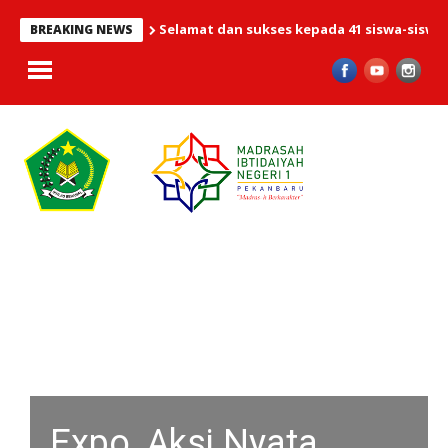
Selamat dan sukses kepada 41 siswa-siswi MI
BREAKING NEWS
Expo, Aksi Nyata