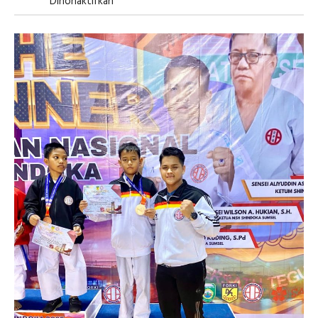
Pada
Dinonaktifkan
Meraih
Juara
3
Pada
Kejuaraan
Nasional
Shindoka
Piala
Ketua
Umum
Dan
Ketua
Dewan
Guru
PB
SHINDOKA
2025