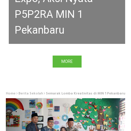
P5P2RA MIN 1
PEKANBARU DI BULAN
Pekanbaru
RAMADHAN
MORE
MORE
Home
Berita Sekolah
Semarak Lomba Kreativitas di MIN 1 Pekanbaru