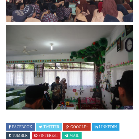
FACEBOOK
TWITTER
GOOGLE+
LINKEDIN
TUMBLR
PINTEREST
MAIL