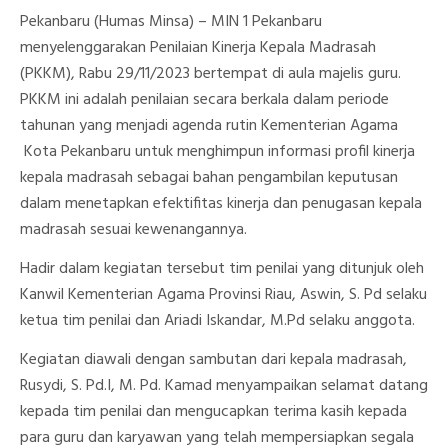
PKKM
Pekanbaru (Humas Minsa) – MIN 1 Pekanbaru
Gelar
Visitasi
menyelenggarakan Penilaian Kinerja Kepala Madrasah
Penilaian
(PKKM), Rabu 29/11/2023 bertempat di aula majelis guru.
Kinerja
Kepala
PKKM ini adalah penilaian secara berkala dalam periode
Madrasah
Di
tahunan yang menjadi agenda rutin Kementerian Agama
Min
Kota Pekanbaru untuk menghimpun informasi profil kinerja
1
Pekanbaru
kepala madrasah sebagai bahan pengambilan keputusan
dalam menetapkan efektifitas kinerja dan penugasan kepala
madrasah sesuai kewenangannya.
Hadir dalam kegiatan tersebut tim penilai yang ditunjuk oleh
Kanwil Kementerian Agama Provinsi Riau, Aswin, S. Pd selaku
ketua tim penilai dan Ariadi Iskandar, M.Pd selaku anggota.
Kegiatan diawali dengan sambutan dari kepala madrasah,
Rusydi, S. Pd.I, M. Pd. Kamad menyampaikan selamat datang
kepada tim penilai dan mengucapkan terima kasih kepada
para guru dan karyawan yang telah mempersiapkan segala