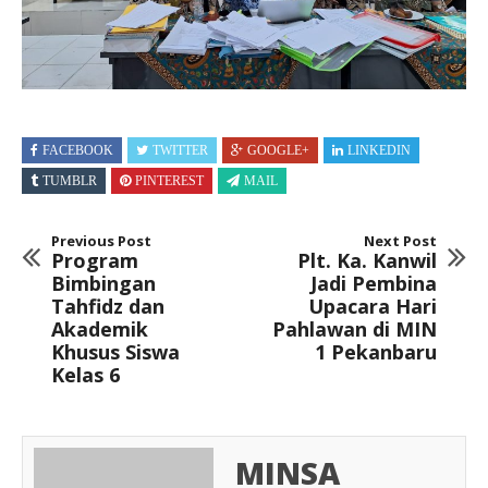
FACEBOOK
TWITTER
GOOGLE+
LINKEDIN
TUMBLR
PINTEREST
MAIL
Previous Post
Next Post
Program
Plt. Ka. Kanwil
Bimbingan
Jadi Pembina
Tahfidz dan
Upacara Hari
Akademik
Pahlawan di MIN
Khusus Siswa
1 Pekanbaru
Kelas 6
MINSA