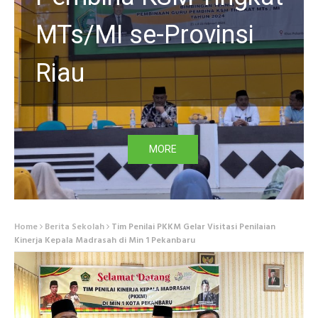
MTs/MI se-Provinsi
Riau
MORE
Home
Berita Sekolah
Tim Penilai PKKM Gelar Visitasi Penilaian
Kinerja Kepala Madrasah di Min 1 Pekanbaru