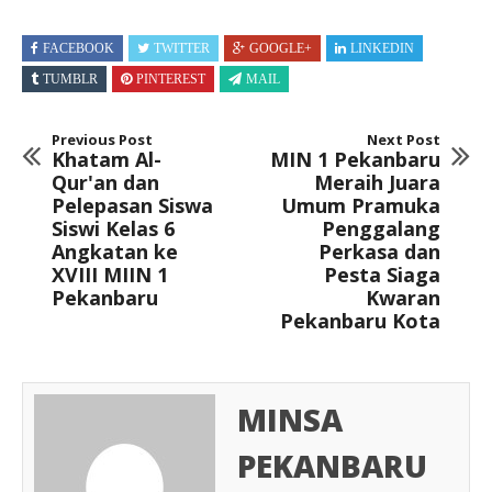
FACEBOOK
TWITTER
GOOGLE+
LINKEDIN
TUMBLR
PINTEREST
MAIL
Previous Post
Next Post
Khatam Al-
MIN 1 Pekanbaru
Qur'an dan
Meraih Juara
Pelepasan Siswa
Umum Pramuka
Siswi Kelas 6
Penggalang
Angkatan ke
Perkasa dan
XVIII MIIN 1
Pesta Siaga
Pekanbaru
Kwaran
Pekanbaru Kota
MINSA
PEKANBARU