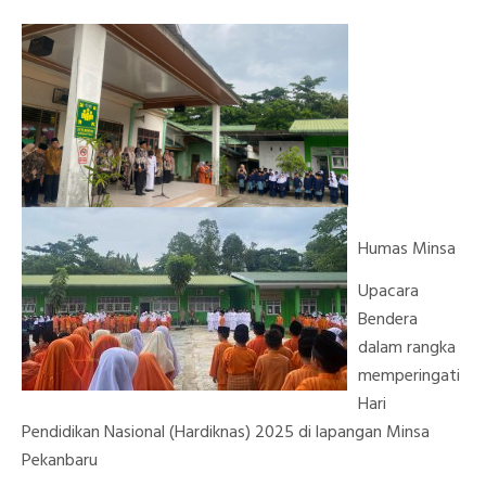
Dalam
Rangka
Memperingati
Hari
Pendidikan
Nasional
(Hardiknas)
2025
Humas Minsa
Upacara
Bendera
dalam rangka
memperingati
Hari
Pendidikan Nasional (Hardiknas) 2025 di lapangan Minsa
Pekanbaru