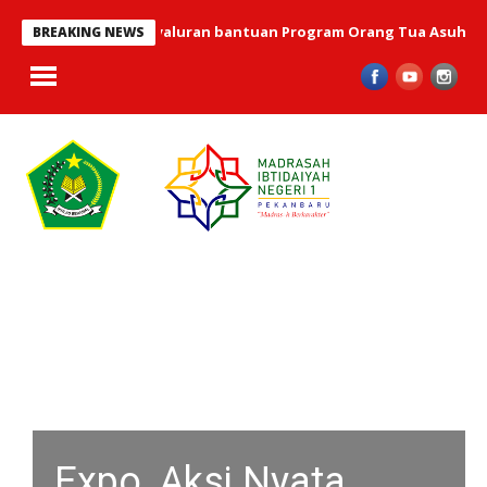
telah terlaksana penyaluran bantuan Program Orang Tua Asuh MIN 
BREAKING NEWS
Expo, Aksi Nyata