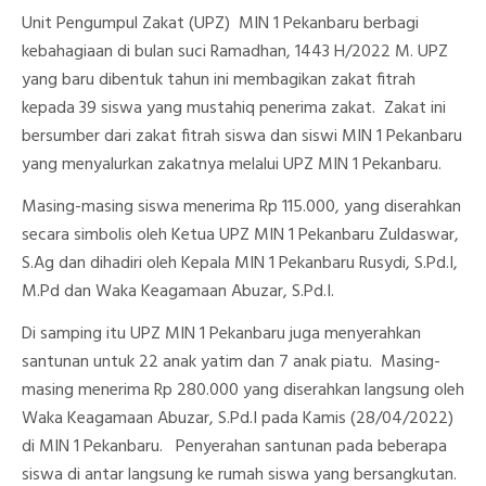
1
Unit Pengumpul Zakat (UPZ) MIN 1 Pekanbaru berbagi
Pekanbaru
Berbagi
kebahagiaan di bulan suci Ramadhan, 1443 H/2022 M. UPZ
Kebahagiaan,
yang baru dibentuk tahun ini membagikan zakat fitrah
Salurkan
Zakat
kepada 39 siswa yang mustahiq penerima zakat. Zakat ini
Kepada
Mustahiq
bersumber dari zakat fitrah siswa dan siswi MIN 1 Pekanbaru
Di
yang menyalurkan zakatnya melalui UPZ MIN 1 Pekanbaru.
MIN
1
Pekanbaru
Masing-masing siswa menerima Rp 115.000, yang diserahkan
secara simbolis oleh Ketua UPZ MIN 1 Pekanbaru Zuldaswar,
S.Ag dan dihadiri oleh Kepala MIN 1 Pekanbaru Rusydi, S.Pd.I,
M.Pd dan Waka Keagamaan Abuzar, S.Pd.I.
Di samping itu UPZ MIN 1 Pekanbaru juga menyerahkan
santunan untuk 22 anak yatim dan 7 anak piatu. Masing-
masing menerima Rp 280.000 yang diserahkan langsung oleh
Waka Keagamaan Abuzar, S.Pd.I pada Kamis (28/04/2022)
di MIN 1 Pekanbaru. Penyerahan santunan pada beberapa
siswa di antar langsung ke rumah siswa yang bersangkutan.