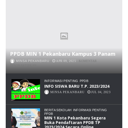
PPDB MIN 1 Pekanbaru Kampus 3 Panam
MINSA PEKANBARU
APR 09, 2025
KOMENTAR
PADA
DINONAKTIFKAN
PPDB
MIN
1
INFORMASI PENTING
PPDB
PEKANBARU
INFO SISWA BARU T.P. 2023/2024
KAMPUS
MINSA PEKANBARU
JUL 04, 2023
3
PANAM
BERITA SEKOLAH
INFORMASI PENTING
PPDB
MIN 1 Kota Pekanbaru Segera
Buka Pendaftaran PPDB TP
2023/2024 Secara Online