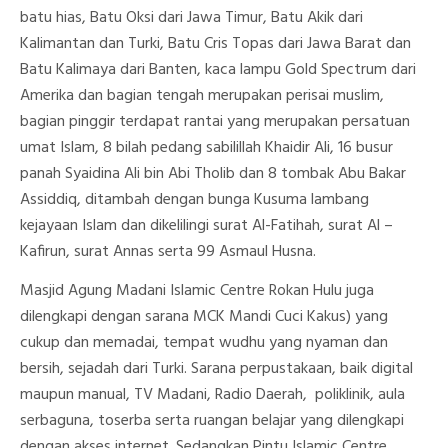
batu hias, Batu Oksi dari Jawa Timur, Batu Akik dari
Kalimantan dan Turki, Batu Cris Topas dari Jawa Barat dan
Batu Kalimaya dari Banten, kaca lampu Gold Spectrum dari
Amerika dan bagian tengah merupakan perisai muslim,
bagian pinggir terdapat rantai yang merupakan persatuan
umat Islam, 8 bilah pedang sabilillah Khaidir Ali, 16 busur
panah Syaidina Ali bin Abi Tholib dan 8 tombak Abu Bakar
Assiddiq, ditambah dengan bunga Kusuma lambang
kejayaan Islam dan dikelilingi surat Al-Fatihah, surat Al –
Kafirun, surat Annas serta 99 Asmaul Husna.
Masjid Agung Madani Islamic Centre Rokan Hulu juga
dilengkapi dengan sarana MCK Mandi Cuci Kakus) yang
cukup dan memadai, tempat wudhu yang nyaman dan
bersih, sejadah dari Turki. Sarana perpustakaan, baik digital
maupun manual, TV Madani, Radio Daerah, poliklinik, aula
serbaguna, toserba serta ruangan belajar yang dilengkapi
dengan akses internet. Sedangkan Pintu Islamic Centre