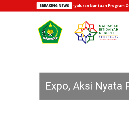
026 telah terlaksana penyaluran bantuan Program Orang Tua Asuh 
BREAKING NEWS
KEGIATAN RUTIN
RAMADHAN