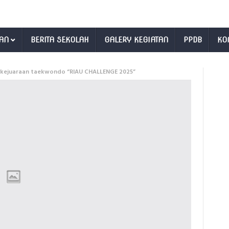
AN
BERITA SEKOLAH
GALERY KEGIATAN
PPDB
KO
kejuaraan taekwondo “RIAU CHALLENGE 2025”