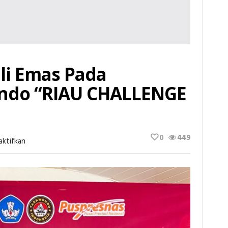
i Emas Pada
ndo “RIAU CHALLENGE
0
449
Pada
aktifkan
Memperoleh
Medali
Emas
Pada
Kejuaraan
Taekwondo
“RIAU
CHALLENGE
2025”