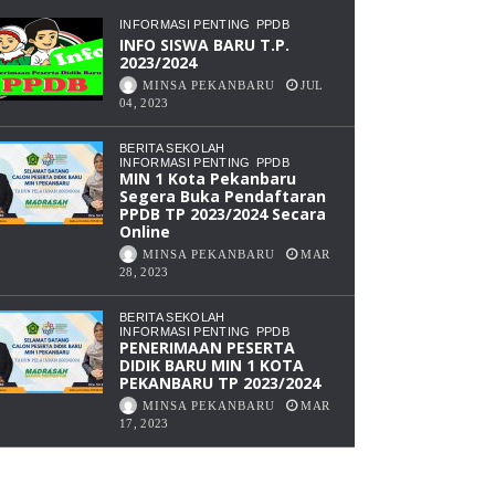
1
INFORMASI PENTING
PPDB
PEKANBARU
INFO SISWA BARU T.P.
KAMPUS
2023/2024
3
MINSA PEKANBARU
JUL
PANAM
04, 2023
BERITA SEKOLAH
INFORMASI PENTING
PPDB
MIN 1 Kota Pekanbaru
Segera Buka Pendaftaran
PPDB TP 2023/2024 Secara
Online
MINSA PEKANBARU
MAR
28, 2023
BERITA SEKOLAH
INFORMASI PENTING
PPDB
PENERIMAAN PESERTA
DIDIK BARU MIN 1 KOTA
PEKANBARU TP 2023/2024
MINSA PEKANBARU
MAR
17, 2023