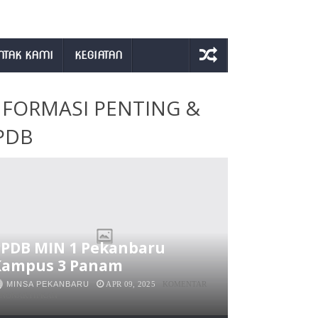
NTAK KAMI
KEGIATAN
NFORMASI PENTING &
PDB
PPDB MIN 1 Pekanbaru
Kampus 3 Panam
MINSA PEKANBARU
APR 09, 2025
KOMENTAR
PADA
INONAKTIFKAN
PPDB
MIN