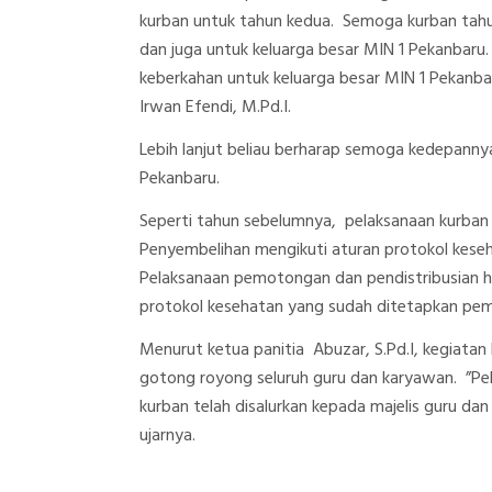
kurban untuk tahun kedua. Semoga kurban tahu
dan juga untuk keluarga besar MIN 1 Pekanbar
keberkahan untuk keluarga besar MIN 1 Pekanba
Irwan Efendi, M.Pd.I.
Lebih lanjut beliau berharap semoga kedepannya
Pekanbaru.
Seperti tahun sebelumnya, pelaksanaan kurban 
Penyembelihan mengikuti aturan protokol kese
Pelaksanaan pemotongan dan pendistribusian h
protokol kesehatan yang sudah ditetapkan peme
Menurut ketua panitia Abuzar, S.Pd.I, kegiatan 
gotong royong seluruh guru dan karyawan.
”Pe
kurban telah disalurkan kepada majelis guru da
ujarnya.