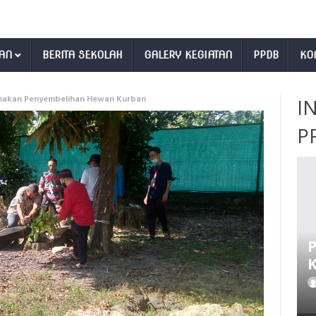
AN
BERITA SEKOLAH
GALERY KEGIATAN
PPDB
KO
anakan Penyembelihan Hewan Kurban
I
P
D