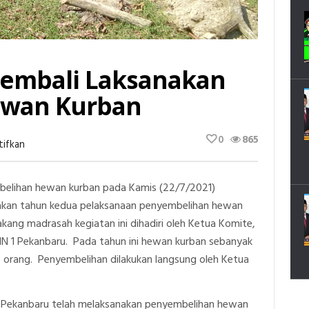
Kembali Laksanakan
ewan Kurban
0
865
Pada
tifkan
MIN
1
Pekanbaru
belihan hewan kurban pada Kamis (22/7/2021)
Kembali
Laksanakan
upakan tahun kedua pelaksanaan penyembelihan hewan
Penyembelihan
Hewan
kang madrasah kegiatan ini dihadiri oleh Ketua Komite,
Kurban
IN 1 Pekanbaru. Pada tahun ini hewan kurban sebanyak
 6 orang. Penyembelihan dilakukan langsung oleh Ketua
N 1 Pekanbaru telah melaksanakan penyembelihan hewan