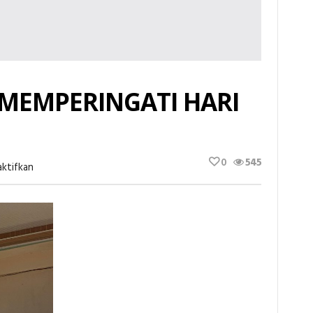
 MEMPERINGATI HARI
0
545
Pada
ktifkan
MIN
1
PEKANBARU
MEMPERINGATI
HARI
SUMPAH
PEMUDA