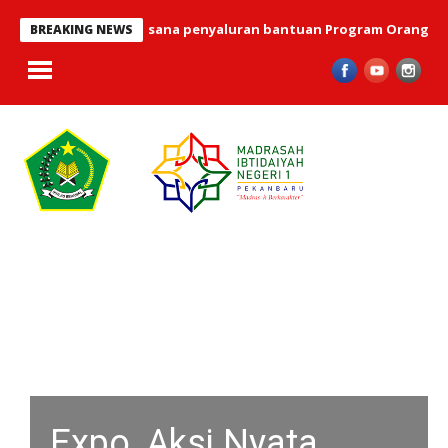
uni 2026 telah terlaksana penyaluran bantuan Program Orang Tua A
BREAKING NEWS
Expo, Aksi Nyata