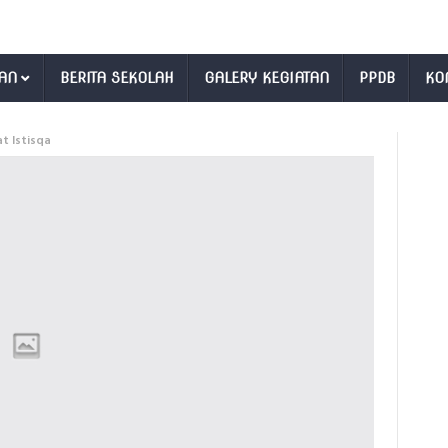
AN
BERITA SEKOLAH
GALERY KEGIATAN
PPDB
KO
t Istisqa