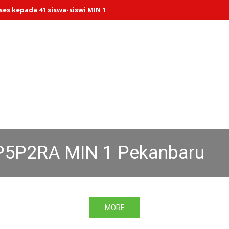
 41 siswa-siswi MIN 1 Pekanbaru yang dinyatakan LULUS PMBM Reg
 P5P2RA MIN 1 Pekanbaru
MORE