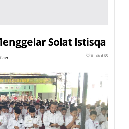
nggelar Solat Istisqa
0
465
Pada
fkan
MIN
1
Pekanbaru
Menggelar
Solat
Istisqa