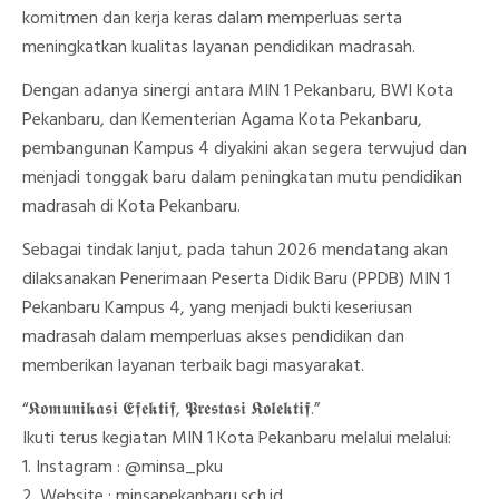
komitmen dan kerja keras dalam memperluas serta
meningkatkan kualitas layanan pendidikan madrasah.
Dengan adanya sinergi antara MIN 1 Pekanbaru, BWI Kota
Pekanbaru, dan Kementerian Agama Kota Pekanbaru,
pembangunan Kampus 4 diyakini akan segera terwujud dan
menjadi tonggak baru dalam peningkatan mutu pendidikan
madrasah di Kota Pekanbaru.
Sebagai tindak lanjut, pada tahun 2026 mendatang akan
dilaksanakan Penerimaan Peserta Didik Baru (PPDB) MIN 1
Pekanbaru Kampus 4, yang menjadi bukti keseriusan
madrasah dalam memperluas akses pendidikan dan
memberikan layanan terbaik bagi masyarakat.
“𝕶𝖔𝖒𝖚𝖓𝖎𝖐𝖆𝖘𝖎 𝕰𝖋𝖊𝖐𝖙𝖎𝖋, 𝕻𝖗𝖊𝖘𝖙𝖆𝖘𝖎 𝕶𝖔𝖑𝖊𝖐𝖙𝖎𝖋.”
Ikuti terus kegiatan MIN 1 Kota Pekanbaru melalui melalui:
1. Instagram : @minsa_pku
2. ⁠Website : minsapekanbaru.sch.id