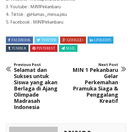
3. ⁠Youtube : MIN1Pekanbaru
4. ⁠Tiktok : @Humas_minsa.pku
5. ⁠Facebook : MIN1Pekanbaru
FACEBOOK
TWITTER
GOOGLE+
LINKEDIN
TUMBLR
PINTEREST
MAIL
Previous Post
Next Post
Selamat dan
MIN 1 Pekanbaru
Sukses untuk
Gelar
Siswa yang akan
Perkemahan
Berlaga di Ajang
Pramuka Siaga &
Olimpade
Penggalang
Madrasah
Kreatif
Indonesia