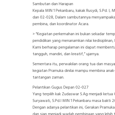
Sambutan dan Harapan
Kepala MIN 1 Pekanbaru, kakak Rusydi, S.Pd. I
dan 02-028, Dalam sambutannya menyampaikan a
pembina, dan koordinator Acara.
> “Kegiatan perkemahan ini bukan sekadar temp
pendidikan yang menanamkan nilai kedisiplinan, 
Kami berharap pengalaman ini dapat membentuk
tangguh, mandiri, dan kreatif,” ujarnya.
Sementara itu, perwakilan orang tua dan masy
kegiatan Pramuka dinilai mampu membina anak-
tantangan zaman.
Pelantikan Gugus Depan 02-027
Yang terpilih kak Zudaswar S.Ag menjadi ketu
Suryawati, S.Pd.I MIN 1 Pekanbaru masa bakti 
Dengan adanya pelantikan ini, Gerakan Pramuka
dan siap menjadi wadah pembinaan yang lebih 