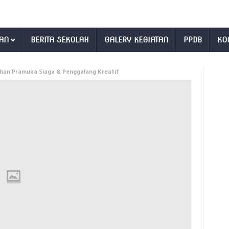
AN
BERITA SEKOLAH
GALERY KEGIATAN
PPDB
KO
han Pramuka Siaga & Penggalang Kreatif