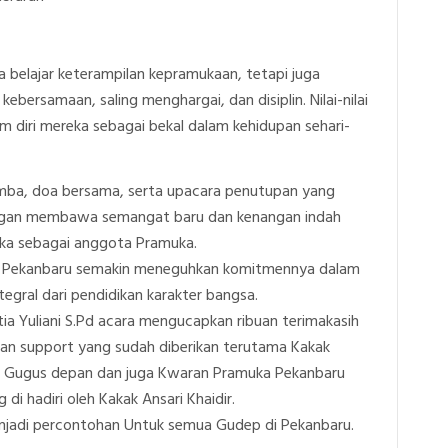
a belajar keterampilan kepramukaan, tetapi juga
ersamaan, saling menghargai, dan disiplin. Nilai-nilai
m diri mereka sebagai bekal dalam kehidupan sehari-
mba, doa bersama, serta upacara penutupan yang
engan membawa semangat baru dan kenangan indah
eka sebagai anggota Pramuka.
 1 Pekanbaru semakin meneguhkan komitmennya dalam
gral dari pendidikan karakter bangsa.
tia Yuliani S.Pd acara mengucapkan ribuan terimakasih
an support yang sudah diberikan terutama Kakak
ng Gugus depan dan juga Kwaran Pramuka Pekanbaru
di hadiri oleh Kakak Ansari Khaidir.
adi percontohan Untuk semua Gudep di Pekanbaru.