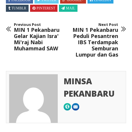
FACEBOOK
TWITTER
GOOGLE+
LINKEDIN
TUMBLR
PINTEREST
MAIL
Previous Post
Next Post
MIN 1 Pekanbaru
MIN 1 Pekanbaru
Gelar Kajian Isra'
Peduli Pesantren
Mi'raj Nabi
IBS Terdampak
Muhammad SAW
Semburan
Lumpur dan Gas
MINSA
PEKANBARU