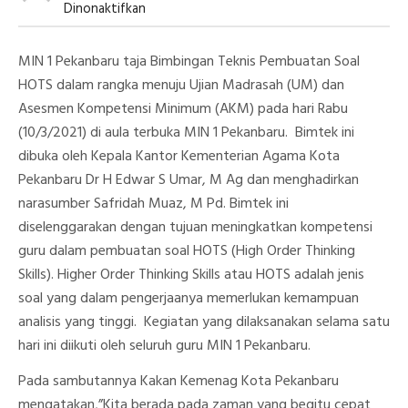
Pada
Dinonaktifkan
Ka.Kankemenag
Buka
Bimtek
MIN 1 Pekanbaru taja Bimbingan Teknis Pembuatan Soal
Pembuatan
Soal
HOTS dalam rangka menuju Ujian Madrasah (UM) dan
HOTS
Asesmen Kompetensi Minimum (AKM) pada hari Rabu
Di
MIN
(10/3/2021) di aula terbuka MIN 1 Pekanbaru. Bimtek ini
1
Pekanbaru
dibuka oleh Kepala Kantor Kementerian Agama Kota
Pekanbaru Dr H Edwar S Umar, M Ag dan menghadirkan
narasumber Safridah Muaz, M Pd. Bimtek ini
diselenggarakan dengan tujuan meningkatkan kompetensi
guru dalam pembuatan soal HOTS (High Order Thinking
Skills). Higher Order Thinking Skills atau HOTS adalah jenis
soal yang dalam pengerjaanya memerlukan kemampuan
analisis yang tinggi. Kegiatan yang dilaksanakan selama satu
hari ini diikuti oleh seluruh guru MIN 1 Pekanbaru.
Pada sambutannya Kakan Kemenag Kota Pekanbaru
mengatakan,”Kita berada pada zaman yang begitu cepat