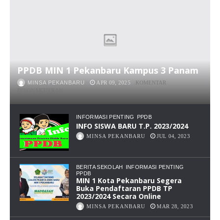
PPDB MIN 1 Pekanbaru Kampus 3 Panam
MINSA PEKANBARU
APR 09, 2025
KOMENTAR
PADA
DINONAKTIFKAN
PPDB
MIN
1
INFORMASI PENTING
PPDB
PEKANBARU
INFO SISWA BARU T.P. 2023/2024
KAMPUS
MINSA PEKANBARU
JUL 04, 2023
3
PANAM
BERITA SEKOLAH
INFORMASI PENTING
PPDB
MIN 1 Kota Pekanbaru Segera
Buka Pendaftaran PPDB TP
2023/2024 Secara Online
MINSA PEKANBARU
MAR 28, 2023