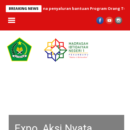
ni 2026 telah terlaksana penyaluran bantuan Program Orang Tua As
BREAKING NEWS
Expo, Aksi Nyata