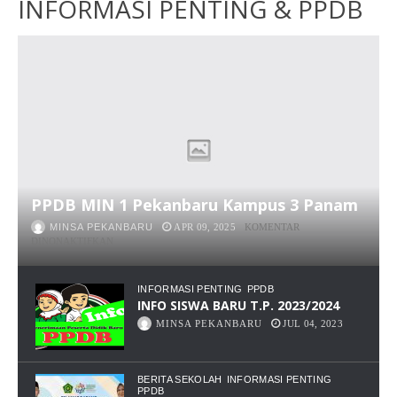
INFORMASI PENTING & PPDB
PE
CA
SI
MI
1
PE
PPDB MIN 1 Pekanbaru Kampus 3 Panam
MINSA PEKANBARU
APR 09, 2025
KOMENTAR
PADA
DINONAKTIFKAN
PPDB
MIN
1
INFORMASI PENTING
PPDB
PEKANBARU
INFO SISWA BARU T.P. 2023/2024
KAMPUS
MINSA PEKANBARU
JUL 04, 2023
3
PANAM
BERITA SEKOLAH
INFORMASI PENTING
PPDB