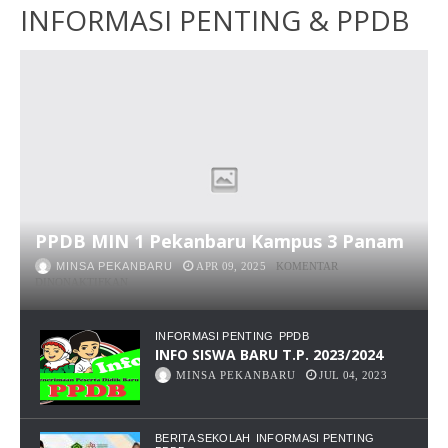
INFORMASI PENTING & PPDB
PPDB MIN 1 Pekanbaru Kampus 3 Panam
MINSA PEKANBARU
APR 09, 2025
KOMENTAR
PADA
DINONAKTIFKAN
PPDB
MIN
1
INFORMASI PENTING
PPDB
PEKANBARU
INFO SISWA BARU T.P. 2023/2024
KAMPUS
MINSA PEKANBARU
JUL 04, 2023
3
PANAM
BERITA SEKOLAH
INFORMASI PENTING