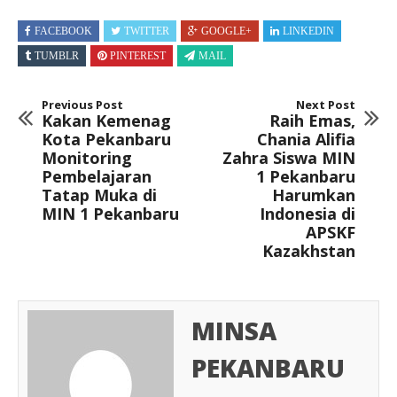
FACEBOOK
TWITTER
GOOGLE+
LINKEDIN
TUMBLR
PINTEREST
MAIL
Previous Post
Next Post
Kakan Kemenag
Raih Emas,
Kota Pekanbaru
Chania Alifia
Monitoring
Zahra Siswa MIN
Pembelajaran
1 Pekanbaru
Tatap Muka di
Harumkan
MIN 1 Pekanbaru
Indonesia di
APSKF
Kazakhstan
MINSA
PEKANBARU