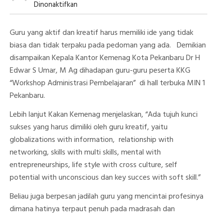
Pada
Dinonaktifkan
Kakan
Kemenag
Kota
Guru yang aktif dan kreatif harus memiliki ide yang tidak
Pekanbaru
Buka
biasa dan tidak terpaku pada pedoman yang ada. Demikian
Workshop
disampaikan Kepala Kantor Kemenag Kota Pekanbaru Dr H
KKG
MIN
Edwar S Umar, M Ag dihadapan guru-guru peserta KKG
1
Pekanbaru
“Workshop Administrasi Pembelajaran” di hall terbuka MIN 1
Pekanbaru.
Lebih lanjut Kakan Kemenag menjelaskan, “Ada tujuh kunci
sukses yang harus dimiliki oleh guru kreatif, yaitu
globalizations with information, relationship with
networking, skills with multi skills, mental with
entrepreneurships, life style with cross culture, self
potential with unconscious dan key succes with soft skill.”
Beliau juga berpesan jadilah guru yang mencintai profesinya
dimana hatinya terpaut penuh pada madrasah dan